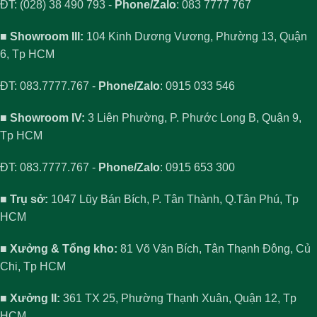
ĐT: (028) 38 490 793 -
Phone/Zalo
: 083 7777 767
■ Showroom III:
104 Kinh Dương Vương, Phường 13, Quận
6, Tp HCM
ĐT: 083.7777.767 -
Phone/Zalo
: 0915 033 546
■ Showroom IV:
3 Liên Phường, P. Phước Long B, Quận 9,
Tp HCM
ĐT: 083.7777.767 -
Phone/Zalo
: 0915 653 300
■ Trụ sở:
1047 Lũy Bán Bích, P. Tân Thành, Q.Tân Phú, Tp
HCM
■ Xưởng & Tổng kho:
81 Võ Văn Bích, Tân Thạnh Đông, Củ
Chi, Tp HCM
■ Xưởng II:
361 TX 25, Phường Thạnh Xuân, Quận 12, Tp
HCM