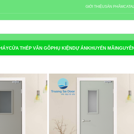
GIỚI THIỆU
SẢN PHẨM
CATA
HÁY
CỬA THÉP VÂN GỖ
PHỤ KIỆN
DỰ ÁN
KHUYẾN MÃI
NGUYÊN