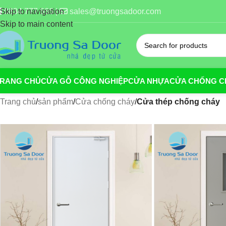
0834 777 666 |
sales@truongsadoor.com
Skip to navigation
Skip to main content
TRANG CHỦ
CỬA GỖ CÔNG NGHIỆP
CỬA NHỰA
CỬA CHỐNG C
Trang chủ
/
sản phẩm
/
Cửa chống cháy
/
Cửa thép chống cháy