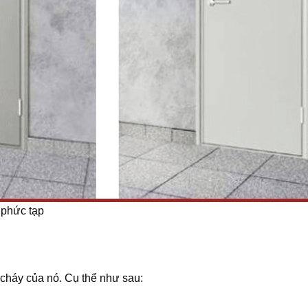
 phức tạp
cháy của nó. Cụ thể như sau: