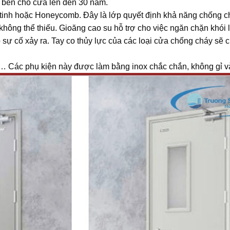
ộ bền cho cửa lên đến 30 năm.
y tinh hoặc Honeycomb. Đây là lớp quyết định khả năng chống c
hông thể thiếu. Gioăng cao su hỗ trợ cho việc ngăn chặn khói 
 sự cố xảy ra. Tay co thủy lực của các loại cửa chống cháy sẽ
lề,… Các phụ kiện này được làm bằng inox chắc chắn, không gỉ 