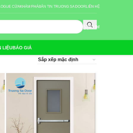
LOGUE CỬA
KHÁM PHÁ
BẢN TIN TRUONG SA DOOR
LIÊN HỆ
0
/
0
₫
 LIỆU
BÁO GIÁ