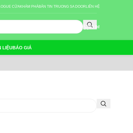
LOGUE CỬA
KHÁM PHÁ
BẢN TIN TRUONG SA DOOR
LIÊN HỆ
0
/
0
₫
 LIỆU
BÁO GIÁ