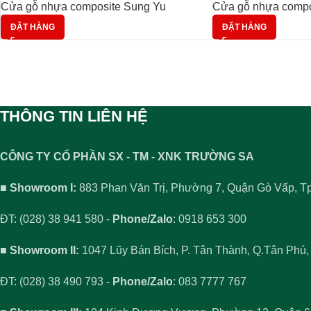
Cửa gỗ nhựa composite Sung Yu
Cửa gỗ nhựa compo
ĐẶT HÀNG
ĐẶT HÀNG
THÔNG TIN LIÊN HỆ
CÔNG TY CỔ PHẦN SX - TM - XNK TRƯỜNG SA
■ Showroom I:
883 Phan Văn Trị, Phường 7, Quận Gò Vấp, 
ĐT: (028) 38 941 580 -
Phone/Zalo
: 0918 653 300
■ Showroom II:
1047 Lũy Bán Bích, P. Tân Thành, Q.Tân Phú
ĐT: (028) 38 490 793 -
Phone/Zalo
: 083 7777 767