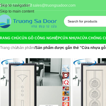
0834 777 666 |
sales@truongsadoor.com
Skip to navigation
Skip to main content
TRANG CHỦ
CỬA GỖ CÔNG NGHIỆP
CỬA NHỰA
CỬA CHỐNG C
Trang chủ
/
sản phẩm
/
Sản phẩm được gắn thẻ “Cửa nhựa gỗ