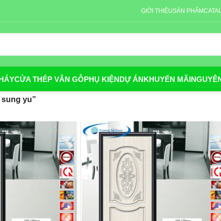
GIỚI THIỆU
SẢN PHẨM
CATA
HÁY
CỬA THÉP VÂN GỖ
PHỤ KIỆN
DỰ ÁN
KHUYẾN MÃI
NGUYÊN
 sung yu”