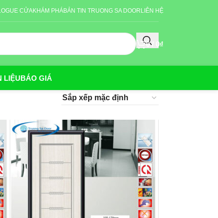
LOGUE CỬA
KHÁM PHÁ
BẢN TIN TRUONG SA DOOR
LIÊN HỆ
0
/
0
₫
 LIỆU
BÁO GIÁ