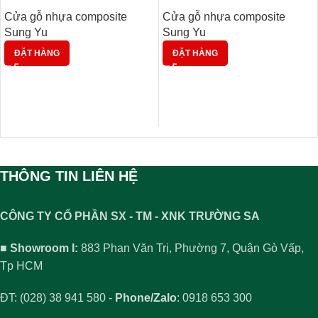
Cửa gỗ nhựa composite
Cửa gỗ nhựa composite
Sung Yu
Sung Yu
ĐẶT HÀNG
ĐẶT HÀNG
THÔNG TIN LIÊN HỆ
CÔNG TY CỔ PHẦN SX - TM - XNK TRƯỜNG SA
■ Showroom I:
883 Phan Văn Trị, Phường 7, Quận Gò Vấp,
Tp HCM
ĐT: (028) 38 941 580 -
Phone/Zalo
: 0918 653 300