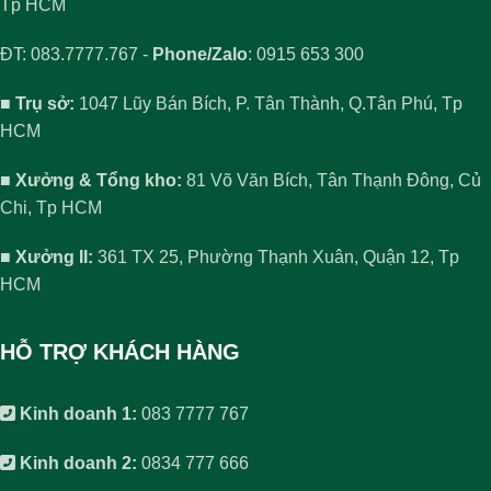
Tp HCM
ĐT: 083.7777.767 -
Phone/Zalo
: 0915 653 300
■ Trụ sở:
1047 Lũy Bán Bích, P. Tân Thành, Q.Tân Phú, Tp
HCM
■ Xưởng & Tổng kho:
81 Võ Văn Bích, Tân Thạnh Đông, Củ
Chi, Tp HCM
■ Xưởng II:
361 TX 25, Phường Thạnh Xuân, Quận 12, Tp
HCM
HỖ TRỢ KHÁCH HÀNG
Kinh doanh 1:
083 7777 767
Kinh doanh 2:
0834 777 666