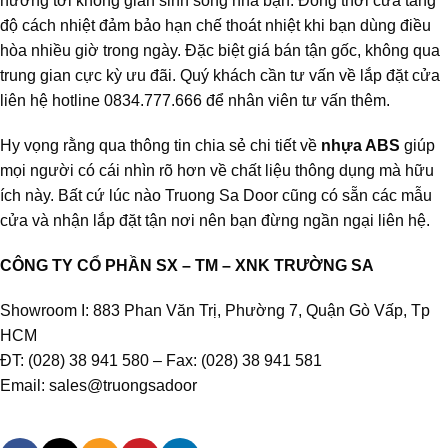
hưởng tới không gian sinh sống nhà bạn. Đồng thời cửa tăng
độ cách nhiệt đảm bảo hạn chế thoát nhiệt khi bạn dùng điều
hòa nhiều giờ trong ngày. Đặc biệt giá bán tận gốc, không qua
trung gian cực kỳ ưu đãi. Quý khách cần tư vấn về lắp đặt cửa
liên hệ hotline 0834.777.666 để nhân viên tư vấn thêm.
Hy vọng rằng qua thông tin chia sẻ chi tiết về
nhựa ABS
giúp
mọi người có cái nhìn rõ hơn về chất liệu thông dụng mà hữu
ích này. Bất cứ lúc nào Truong Sa Door cũng có sẵn các mẫu
cửa và nhận lắp đặt tận nơi nên bạn đừng ngần ngại liên hệ.
CÔNG TY CỔ PHẦN SX – TM – XNK TRƯỜNG SA
Showroom I: 883 Phan Văn Trị, Phường 7, Quận Gò Vấp, Tp
HCM
ĐT: (028) 38 941 580 – Fax: (028) 38 941 581
Email: sales@truongsadoor