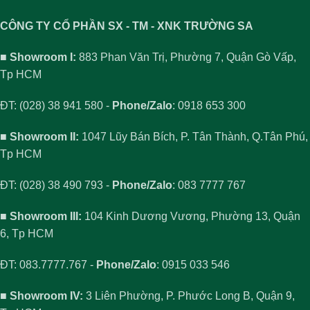
CÔNG TY CỔ PHẦN SX - TM - XNK TRƯỜNG SA
■ Showroom I:
883 Phan Văn Trị, Phường 7, Quận Gò Vấp,
Tp HCM
ĐT: (028) 38 941 580 -
Phone/Zalo
: 0918 653 300
■ Showroom II:
1047 Lũy Bán Bích, P. Tân Thành, Q.Tân Phú,
Tp HCM
ĐT: (028) 38 490 793 -
Phone/Zalo
: 083 7777 767
■ Showroom III:
104 Kinh Dương Vương, Phường 13, Quận
6, Tp HCM
ĐT: 083.7777.767 -
Phone/Zalo
: 0915 033 546
■ Showroom IV:
3 Liên Phường, P. Phước Long B, Quận 9,