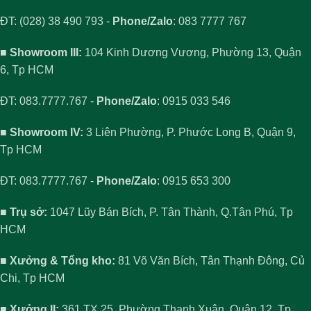
ĐT: (028) 38 490 793 -
Phone/Zalo
: 083 7777 767
■ Showroom III:
104 Kinh Dương Vương, Phường 13, Quận
6, Tp HCM
ĐT: 083.7777.767 -
Phone/Zalo
: 0915 033 546
■ Showroom IV:
3 Liên Phường, P. Phước Long B, Quận 9,
Tp HCM
ĐT: 083.7777.767 -
Phone/Zalo
: 0915 653 300
■ Trụ sở:
1047 Lũy Bán Bích, P. Tân Thành, Q.Tân Phú, Tp
HCM
■ Xưởng & Tổng kho:
81 Võ Văn Bích, Tân Thạnh Đông, Củ
Chi, Tp HCM
■ Xưởng II:
361 TX 25, Phường Thạnh Xuân, Quận 12, Tp