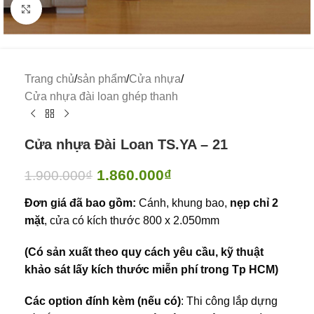
Click to enlarge
Trang chủ
/
sản phẩm
/
Cửa nhựa
/
Cửa nhựa đài loan ghép thanh
Cửa nhựa Đài Loan TS.YA – 21
1.860.000
₫
1.900.000
₫
Đơn giá đã bao gồm:
Cánh, khung bao,
nẹp chỉ 2
mặt
, cửa có kích thước 800 x 2.050mm
(Có sản xuất theo quy cách yêu cầu, kỹ thuật
khảo sát lấy kích thước miễn phí trong Tp HCM)
Các option đính kèm (nếu có)
: Thi công lắp dựng