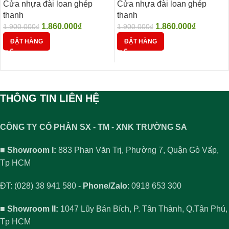
Cửa nhựa đài loan ghép
Cửa nhựa đài loan ghép
thanh
thanh
1.860.000
₫
1.860.000
₫
1.900.000
₫
1.900.000
₫
ĐẶT HÀNG
ĐẶT HÀNG
THÔNG TIN LIÊN HỆ
CÔNG TY CỔ PHẦN SX - TM - XNK TRƯỜNG SA
■ Showroom I:
883 Phan Văn Trị, Phường 7, Quận Gò Vấp,
Tp HCM
ĐT: (028) 38 941 580 -
Phone/Zalo
: 0918 653 300
■ Showroom II:
1047 Lũy Bán Bích, P. Tân Thành, Q.Tân Phú,
Tp HCM