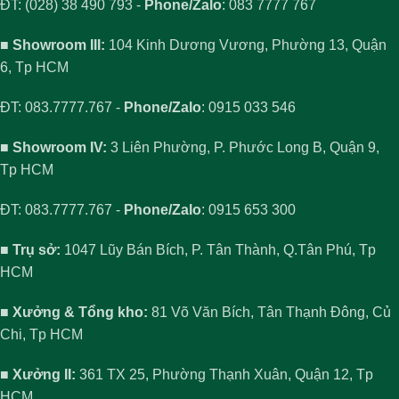
ĐT: (028) 38 490 793 -
Phone/Zalo
: 083 7777 767
■ Showroom III:
104 Kinh Dương Vương, Phường 13, Quận
6, Tp HCM
ĐT: 083.7777.767 -
Phone/Zalo
: 0915 033 546
■ Showroom IV:
3 Liên Phường, P. Phước Long B, Quận 9,
Tp HCM
ĐT: 083.7777.767 -
Phone/Zalo
: 0915 653 300
■ Trụ sở:
1047 Lũy Bán Bích, P. Tân Thành, Q.Tân Phú, Tp
HCM
■ Xưởng & Tổng kho:
81 Võ Văn Bích, Tân Thạnh Đông, Củ
Chi, Tp HCM
■ Xưởng II:
361 TX 25, Phường Thạnh Xuân, Quận 12, Tp
HCM