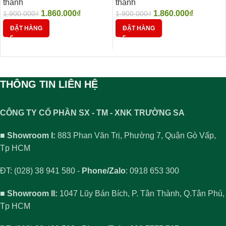
thanh
thanh
1.860.000
₫
1.860.000
₫
1.900.000
₫
1.900.000
₫
ĐẶT HÀNG
ĐẶT HÀNG
THÔNG TIN LIÊN HỆ
CÔNG TY CỔ PHẦN SX - TM - XNK TRƯỜNG SA
■ Showroom I:
883 Phan Văn Trị, Phường 7, Quận Gò Vấp,
Tp HCM
ĐT: (028) 38 941 580 -
Phone/Zalo
: 0918 653 300
■ Showroom II:
1047 Lũy Bán Bích, P. Tân Thành, Q.Tân Phú,
Tp HCM