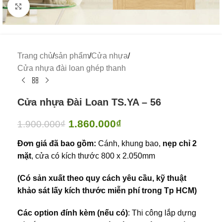
Click to enlarge
Trang chủ
/
sản phẩm
/
Cửa nhựa
/
Cửa nhựa đài loan ghép thanh
Cửa nhựa Đài Loan TS.YA – 56
1.860.000
₫
1.900.000
₫
Đơn giá đã bao gồm:
Cánh, khung bao,
nẹp chỉ 2
mặt
, cửa có kích thước 800 x 2.050mm
(Có sản xuất theo quy cách yêu cầu, kỹ thuật
khảo sát lấy kích thước miễn phí trong Tp HCM)
Các option đính kèm (nếu có)
: Thi công lắp dựng