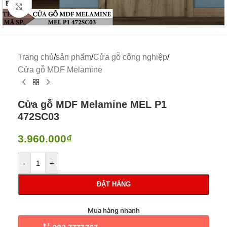
Click to enlarge
Trang chủ
/
sản phẩm
/
Cửa gỗ công nghiệp
/
Cửa gỗ MDF Melamine
Cửa gỗ MDF Melamine MEL P1
472SC03
3.960.000
₫
-
+
ĐẶT HÀNG
Mua hàng nhanh