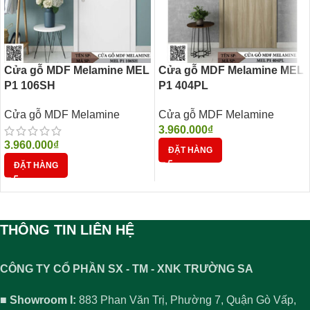
Cửa gỗ MDF Melamine MEL
Cửa gỗ MDF Melamine MEL
P1 106SH
P1 404PL
Cửa gỗ MDF Melamine
Cửa gỗ MDF Melamine
3.960.000
₫
3.960.000
₫
ĐẶT HÀNG
ĐẶT HÀNG
THÔNG TIN LIÊN HỆ
CÔNG TY CỔ PHẦN SX - TM - XNK TRƯỜNG SA
■ Showroom I:
883 Phan Văn Trị, Phường 7, Quận Gò Vấp,