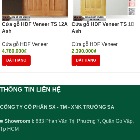
Cửa gỗ HDF Veneer TS 12A
Cửa gỗ HDF Veneer TS 1B
Ash
Ash
Cửa gỗ HDF Veneer
Cửa gỗ HDF Veneer
4.780.000
₫
2.390.000
₫
ĐẶT HÀNG
ĐẶT HÀNG
THÔNG TIN LIÊN HỆ
CÔNG TY CỔ PHẦN SX - TM - XNK TRƯỜNG SA
■ Showroom I:
883 Phan Văn Trị, Phường 7, Quận Gò Vấp,
Tp HCM