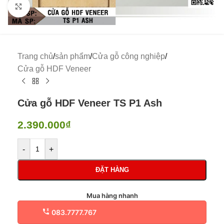
Click to enlarge
Trang chủ
/
sản phẩm
/
Cửa gỗ công nghiệp
/
Cửa gỗ HDF Veneer
Cửa gỗ HDF Veneer TS P1 Ash
2.390.000
₫
-
+
ĐẶT HÀNG
Mua hàng nhanh
083.7777.767