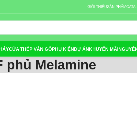
GIỚI THIỆU
SẢN PHẨM
CATA
HÁY
CỬA THÉP VÂN GỖ
PHỤ KIỆN
DỰ ÁN
KHUYẾN MÃI
NGUYÊN
F phủ Melamine