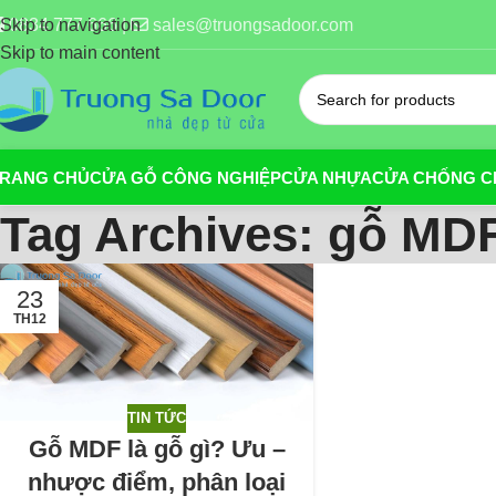
0834 777 666 |
sales@truongsadoor.com
Skip to navigation
Skip to main content
TRANG CHỦ
CỬA GỖ CÔNG NGHIỆP
CỬA NHỰA
CỬA CHỐNG C
Tag Archives: gỗ MD
23
TH12
TIN TỨC
Gỗ MDF là gỗ gì? Ưu –
nhược điểm, phân loại