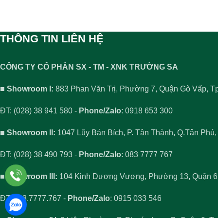
THÔNG TIN LIÊN HỆ
CÔNG TY CỔ PHẦN SX - TM - XNK TRƯỜNG SA
■ Showroom I:
883 Phan Văn Trị, Phường 7, Quận Gò Vấp, 
ĐT: (028) 38 941 580 -
Phone/Zalo
: 0918 653 300
■ Showroom II:
1047 Lũy Bán Bích, P. Tân Thành, Q.Tân Phú
ĐT: (028) 38 490 793 -
Phone/Zalo
: 083 7777 767
■ Showroom III:
104 Kinh Dương Vương, Phường 13, Quận 
ĐT: 083.7777.767 -
Phone/Zalo
: 0915 033 546