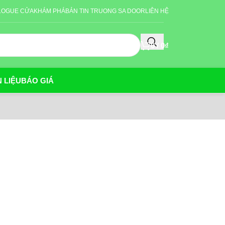
LOGUE CỬA
KHÁM PHÁ
BẢN TIN TRUONG SA DOOR
LIÊN HỆ
0
/
0
₫
 LIỆU
BÁO GIÁ