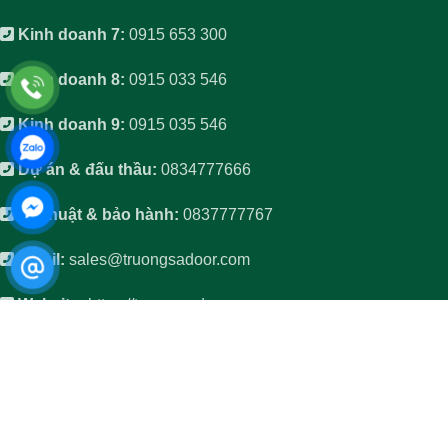
Kinh doanh 7:
0915 653 300
Kinh doanh 8:
0915 033 546
Kinh doanh 9:
0915 035 546
Dự án & đấu thầu:
0834777666
Kỹ thuật & bảo hành:
0837777767
Email:
sales@truongsadoor.com
Website:
https://truongsadoor.com
TIỆN ÍCH WEBSITE
Về chúng tôi
Hồ sơ năng lực