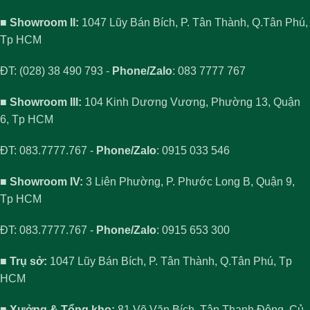
■ Showroom II:
1047 Lũy Bán Bích, P. Tân Thành, Q.Tân Phú,
Tp HCM
ĐT: (028) 38 490 793 -
Phone/Zalo
: 083 7777 767
■ Showroom III:
104 Kinh Dương Vương, Phường 13, Quận
6, Tp HCM
ĐT: 083.7777.767 -
Phone/Zalo
: 0915 033 546
■ Showroom IV:
3 Liên Phường, P. Phước Long B, Quận 9,
Tp HCM
ĐT: 083.7777.767 -
Phone/Zalo
: 0915 653 300
■ Trụ sở:
1047 Lũy Bán Bích, P. Tân Thành, Q.Tân Phú, Tp
HCM
■ Xưởng & Tổng kho:
81 Võ Văn Bích, Tân Thạnh Đông, Củ