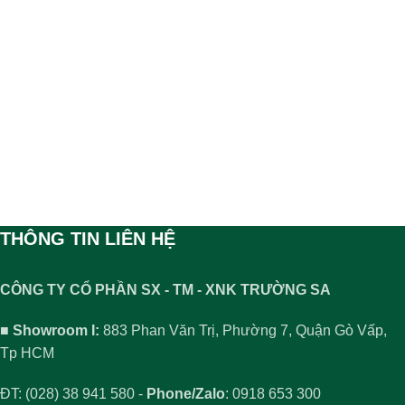
THÔNG TIN LIÊN HỆ
CÔNG TY CỔ PHẦN SX - TM - XNK TRƯỜNG SA
■ Showroom I:
883 Phan Văn Trị, Phường 7, Quận Gò Vấp,
Tp HCM
ĐT: (028) 38 941 580 -
Phone/Zalo
: 0918 653 300