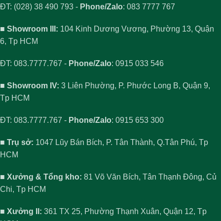
ĐT: (028) 38 490 793 -
Phone/Zalo
: 083 7777 767
■ Showroom III:
104 Kinh Dương Vương, Phường 13, Quận
6, Tp HCM
ĐT: 083.7777.767 -
Phone/Zalo
: 0915 033 546
■ Showroom IV:
3 Liên Phường, P. Phước Long B, Quận 9,
Tp HCM
ĐT: 083.7777.767 -
Phone/Zalo
: 0915 653 300
■ Trụ sở:
1047 Lũy Bán Bích, P. Tân Thành, Q.Tân Phú, Tp
HCM
■ Xưởng & Tổng kho:
81 Võ Văn Bích, Tân Thạnh Đông, Củ
Chi, Tp HCM
■ Xưởng II:
361 TX 25, Phường Thạnh Xuân, Quận 12, Tp