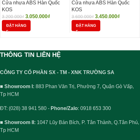
Cửa nhựa ABS Hàn Quốc
Cửa nhựa ABS Hàn Quốc
KOS
KOS
3.050.000
₫
3.450.000
₫
3.200.000
₫
3.600.000
₫
ĐẶT HÀNG
ĐẶT HÀNG
THÔNG TIN LIÊN HỆ
CÔNG TY CỔ PHẦN SX - TM - XNK TRƯỜNG SA
■ Showroom I:
883 Phan Văn Trị, Phường 7, Quận Gò Vấp,
Tp HCM
ĐT: (028) 38 941 580 -
Phone/Zalo
: 0918 653 300
■ Showroom II:
1047 Lũy Bán Bích, P. Tân Thành, Q.Tân Phú,
Tp HCM