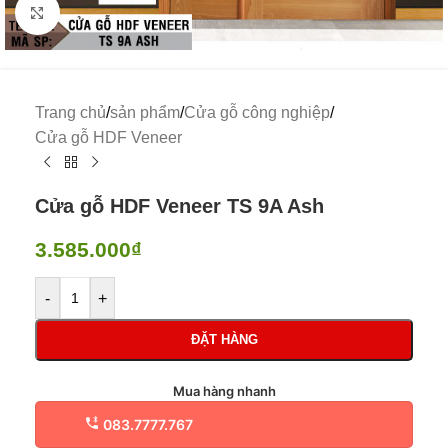
Click to enlarge
Trang chủ
/
sản phẩm
/
Cửa gỗ công nghiệp
/
Cửa gỗ HDF Veneer
Cửa gỗ HDF Veneer TS 9A Ash
3.585.000
₫
-
+
ĐẶT HÀNG
Mua hàng nhanh
083.7777.767