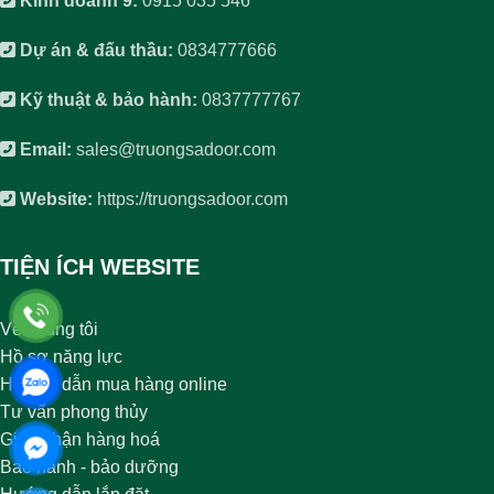
Kinh doanh 9:
0915 035 546
Dự án & đấu thầu:
0834777666
Kỹ thuật & bảo hành:
0837777767
Email:
sales@truongsadoor.com
Website:
https://truongsadoor.com
TIỆN ÍCH WEBSITE
Về chúng tôi
Hồ sơ năng lực
Hướng dẫn mua hàng online
Tư vấn phong thủy
Giao nhận hàng hoá
Bảo hành - bảo dưỡng